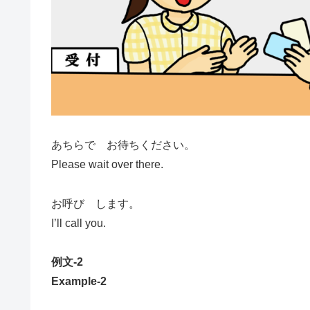
あちらで お待ちください。
Please wait over there.
お呼び します。
I’ll call you.
例文-2
Example-2