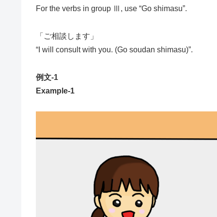
For the verbs in group Ⅲ, use “Go shimasu”.
「ご相談します」
“I will consult with you. (Go soudan shimasu)”.
例文-1
Example-1