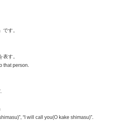
」です。
を表す。
 that person.
。
.
」
i shimasu)”, “I will call you(O kake shimasu)”.